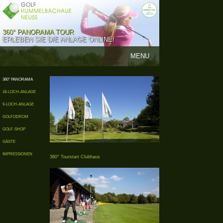
360° PANORAMA TOUR
ERLEBEN SIE DIE ANLAGE ONLINE!
MENU
360° PANORAMA
18-LOCH-ANLAGE
9-LOCH-ANLAGE
GOLFODROM
GOLF-SHOP
GÄSTE
IMPRESSIONEN
360° Tourstart Clubhaus