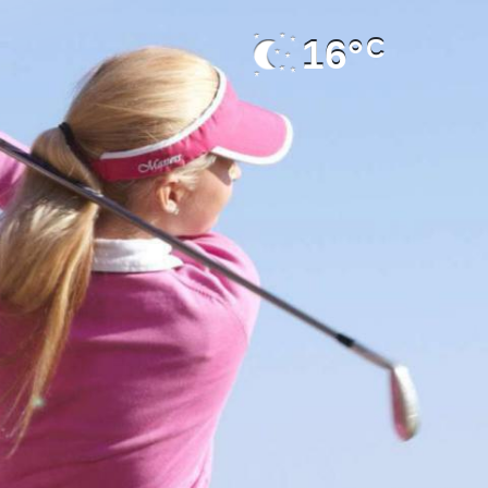
16°
C