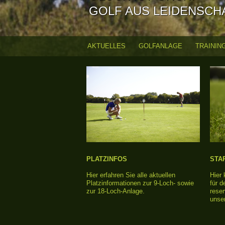
GOLF AUS LEIDENSCH
AKTUELLES
GOLFANLAGE
TRAININ
H
a
u
p
t
m
PLATZINFOS
STA
Hier erfahren Sie alle aktuellen
Hier
e
Platzinformationen zur 9-Loch- sowie
für d
zur 18-Loch-Anlage.
reser
n
unse
ü