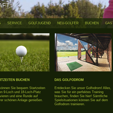
AFT.
G
SERVICE
GOLFJUGEND
NEU-GOLFER
BUCHEN
GAS
RTZEITEN BUCHEN
DAS GOLFODROM
 können Sie bequem Startzeiten
Entdecken Sie unser Golfodrom! Alles,
en 9-Loch und 18-Loch-Platz
was Sie für ein perfektes Training
vieren und eine Runde auf
brauchen, finden Sie hier! Sämtliche
rer schönen Anlage genießen.
Spielsituationen können Sie auf dem
Golfodrom trainieren.