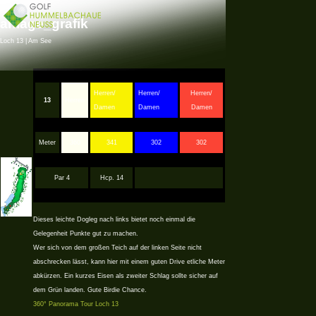
anlage_grafik
Loch 13 | Am See
Herren/
Herren/
Herren/
13
Herren
Damen
Damen
Damen
Meter
360
341
302
302
Par 4
Hcp. 14
Dieses leichte Dogleg nach links bietet noch einmal die
Gelegenheit Punkte gut zu machen.
Wer sich von dem großen Teich auf der linken Seite nicht
abschrecken lässt, kann hier mit einem guten Drive etliche Meter
abkürzen. Ein kurzes Eisen als zweiter Schlag sollte sicher auf
dem Grün landen. Gute Birdie Chance.
360° Panorama Tour Loch 13