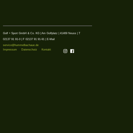
Golf + Sport GmbH & Co. KG | Am Golfplatz | 41469 Neuss | T
02137 91 91-0 | F 02137 91 91-91 | E-Mail
service@hummelbachaue.de
Impressum
Datenschutz
Kontakt