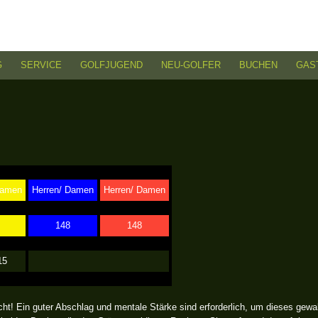
G
SERVICE
GOLFJUGEND
NEU-GOLFER
BUCHEN
GAS
Damen
Herren/ Damen
Herren/ Damen
148
148
15
ht! Ein guter Abschlag und mentale Stärke sind erforderlich, um dieses gewa