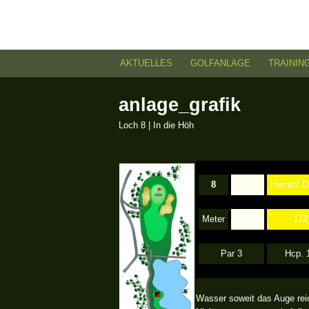
AKTUELLES
GOLFANLAGE
TRAININ
H
anlage_grafik
a
Loch 8 | In die Höh
u
p
8
Herren
Herren/ 
t
m
Meter
200
172
e
Par 3
Hcp. 
n
ü
Wasser soweit das Auge reic